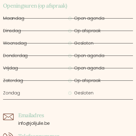
Openingsuren (op afspraak)
Maandag
Open agenda
Dinsdag
Op afspraak
Woensdag
Gesloten
Donderdag
Open agenda
Vrijdag
Open agenda
Zaterdag
Op afspraak
Zondag
Gesloten
Emailadres
info@jolijulie.be